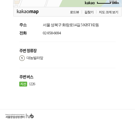
100m
로드뷰
길찾기
지도 크게 보기
주소
서울 성북구 화랑로14길 5 KIST H2동
전화
02-958-6694
주변 정류장
대농빌라앞
주변 버스
1226