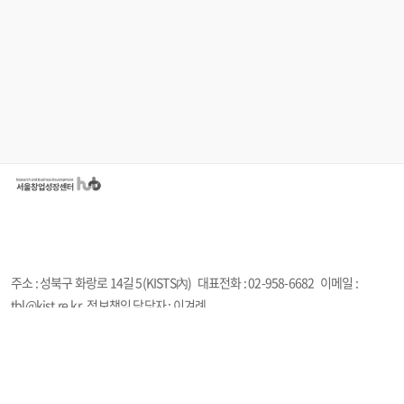
주소 : 성북구 화랑로 14길 5(KISTS內)
대표전화 : 02-958-6682
이메일 :
tbl@kist.re.kr
정보책임 담당자 : 이겨례
시스템•오류 문의 : 02-6952-3125 | help@startup-plus.kr (오전10시~오후5시
/ 주말, 공휴일 휴무)
Copyright ©All Rights Reserved.